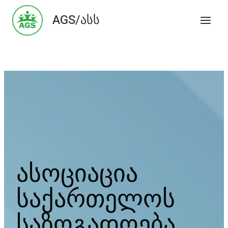
Skip
AGS/ასს
to
content
ასოციაცია
საქართელოს
საზოგადოება