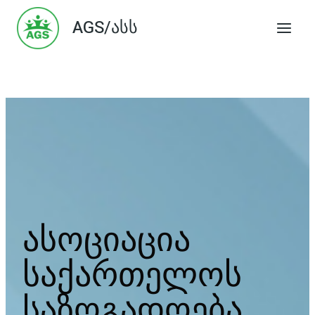
Skip
AGS/ასს
to
content
ასოციაცია
საქართელოს
საზოგადოება