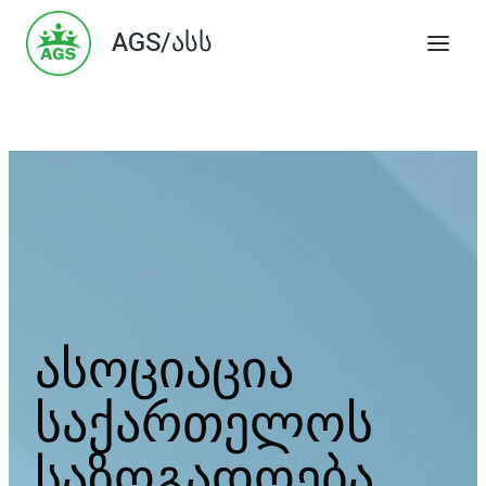
Skip
AGS/ასს
to
content
ასოციაცია
საქართელოს
საზოგადოება