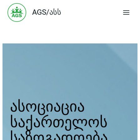
Skip
AGS/ასს
to
content
ასოციაცია
საქართელოს
საზოგადოება