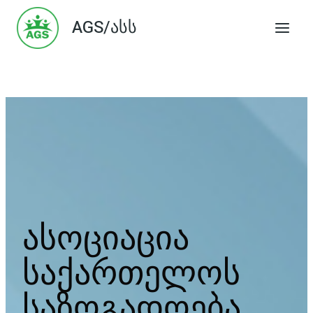
Skip
AGS/ასს
to
content
ასოციაცია
საქართელოს
საზოგადოება