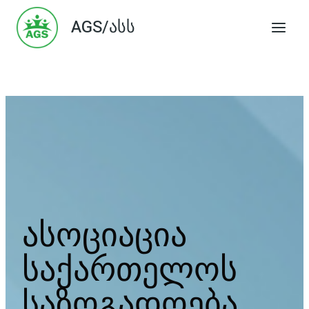
Skip
AGS/ასს
to
content
ასოციაცია
საქართელოს
საზოგადოება