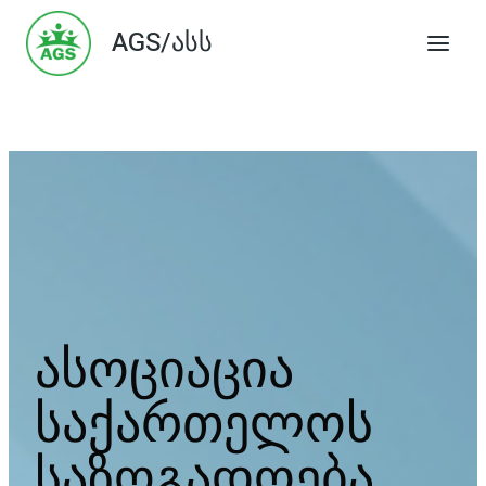
Skip
AGS/ასს
to
content
ასოციაცია
საქართელოს
საზოგადოება