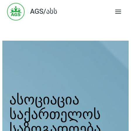
Skip
AGS/ასს
to
content
ასოციაცია
საქართელოს
საზოგადოება