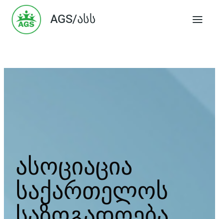
Skip
AGS/ასს
to
content
ასოციაცია
საქართელოს
საზოგადოება