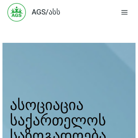
Skip
AGS/ასს
to
content
ასოციაცია
საქართელოს
საზოგადოება