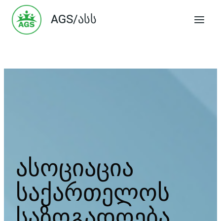
Skip
AGS/ასს
to
content
ასოციაცია
საქართელოს
საზოგადოება