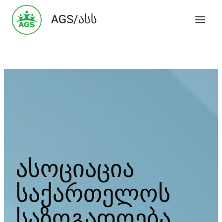
Skip
AGS/ასს
to
content
ასოციაცია
საქართელოს
საზოგადოება