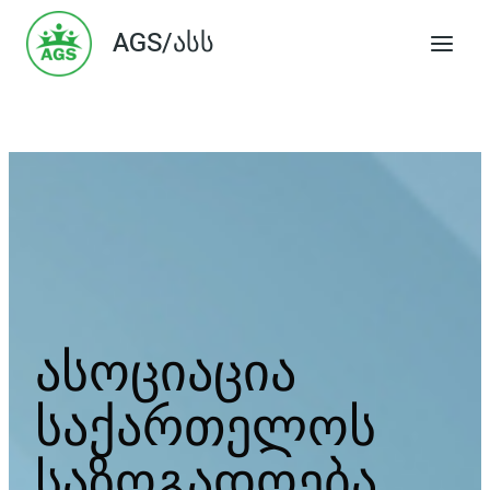
Skip
AGS/ასს
to
content
ასოციაცია
საქართელოს
საზოგადოება