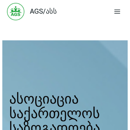
Skip
AGS/ასს
to
content
ასოციაცია
საქართელოს
საზოგადოება