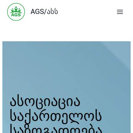
Skip
AGS/ასს
to
content
ასოციაცია
საქართელოს
საზოგადოება