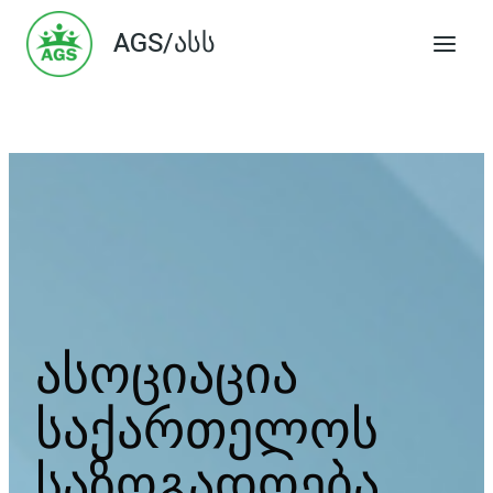
Skip
AGS/ასს
to
content
ასოციაცია
საქართელოს
საზოგადოება