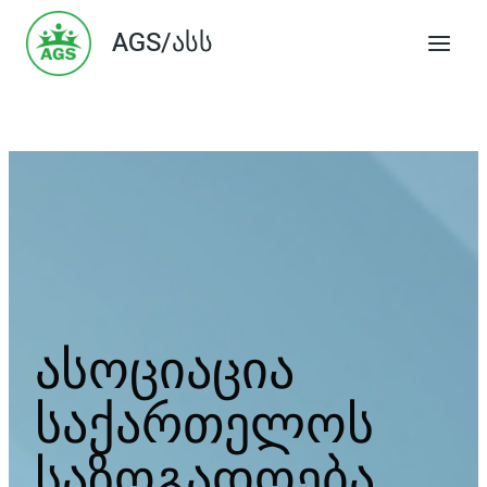
Skip
AGS/ასს
to
content
ასოციაცია
საქართელოს
საზოგადოება