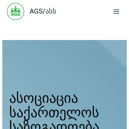
Skip
AGS/ასს
to
content
ასოციაცია
საქართელოს
საზოგადოება