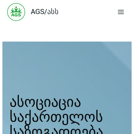
Skip
AGS/ასს
to
content
ასოციაცია
საქართელოს
საზოგადოება