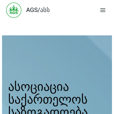
Skip
AGS/ასს
to
content
ასოციაცია
საქართელოს
საზოგადოება