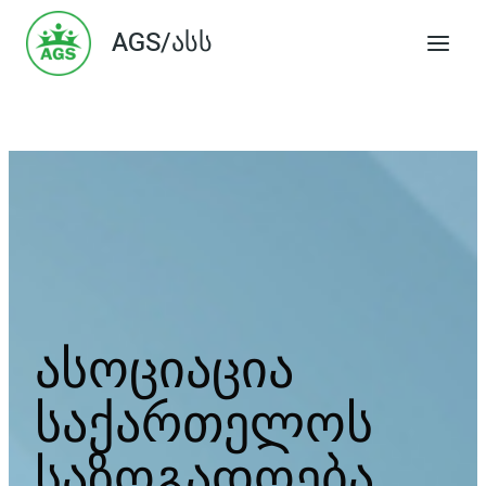
Skip
AGS/ასს
to
content
ასოციაცია
საქართელოს
საზოგადოება