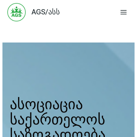
Skip
AGS/ასს
to
content
ასოციაცია
საქართელოს
საზოგადოება