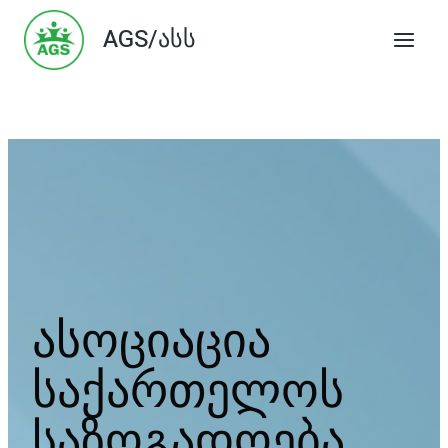
Skip
AGS/ასს
to
content
ასოციაცია
საქართელოს
საზოგადოება