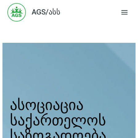
Skip
AGS/ასს
to
content
ასოციაცია
საქართელოს
საზოგადოება