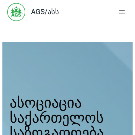
Skip
AGS/ასს
to
content
ასოციაცია
საქართელოს
საზოგადოება