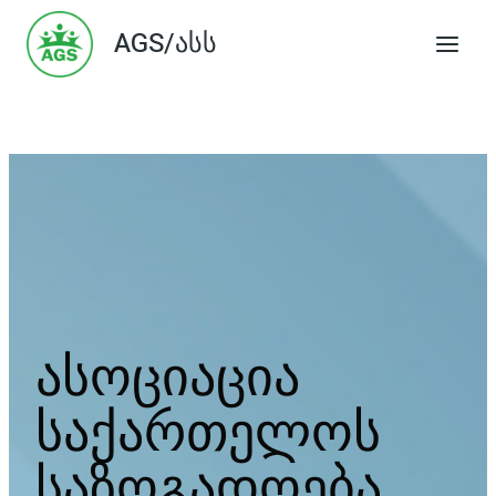
Skip
AGS/ასს
to
content
ასოციაცია
საქართელოს
საზოგადოება