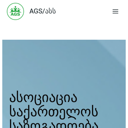
Skip
AGS/ასს
to
content
ასოციაცია
საქართელოს
საზოგადოება