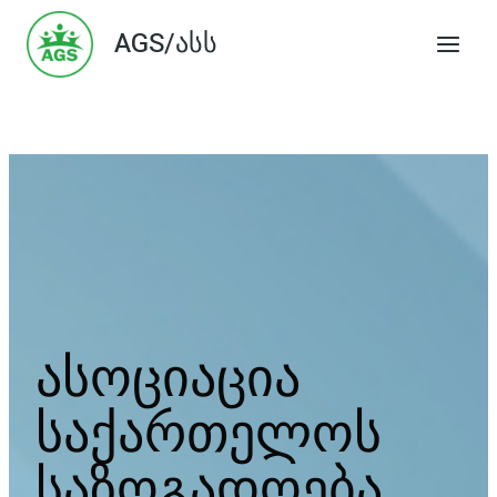
Skip
AGS/ასს
to
content
ასოციაცია
საქართელოს
საზოგადოება