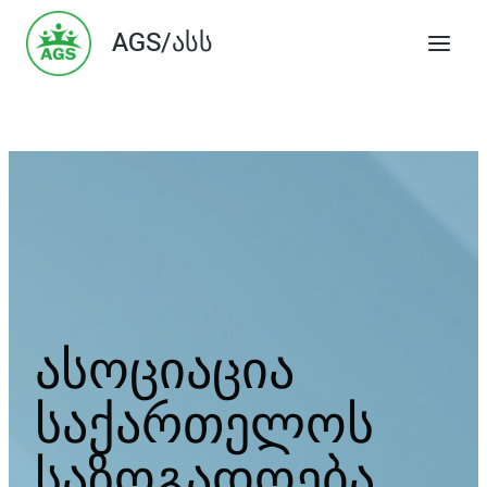
Skip
AGS/ასს
to
content
ასოციაცია
საქართელოს
საზოგადოება