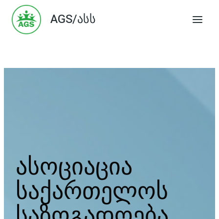
Skip
AGS/ასს
to
content
ასოციაცია
საქართელოს
საზოგადოება