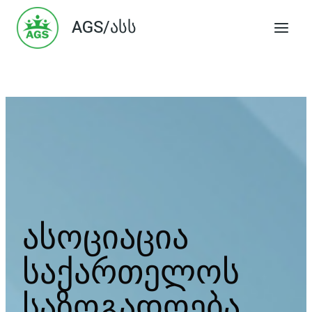
Skip
AGS/ასს
to
content
ასოციაცია
საქართელოს
საზოგადოება