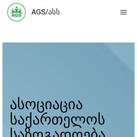
Skip
AGS/ასს
to
content
ასოციაცია
საქართელოს
საზოგადოება