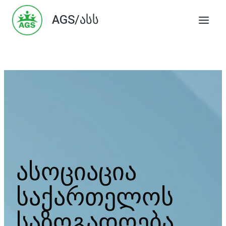
Skip
AGS/ასს
to
content
ასოციაცია
საქართელოს
საზოგადოება