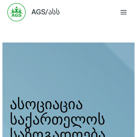
Skip
AGS/ასს
to
content
ასოციაცია
საქართელოს
საზოგადოება