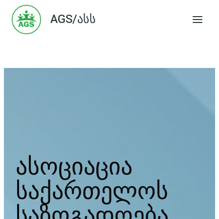
Skip
AGS/ასს
to
content
ასოციაცია
საქართელოს
საზოგადოება