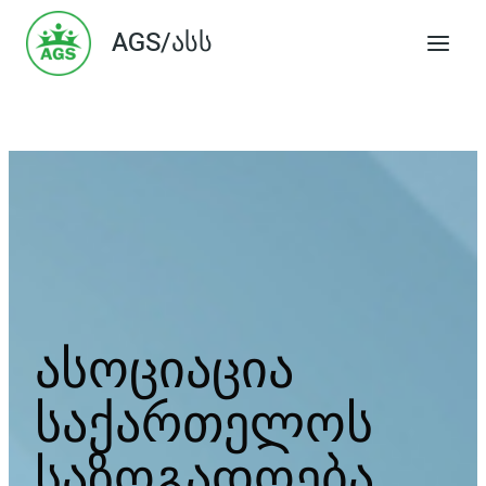
Skip
AGS/ასს
to
content
ასოციაცია
საქართელოს
საზოგადოება