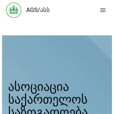
Skip
AGS/ასს
to
content
ასოციაცია
საქართელოს
საზოგადოება