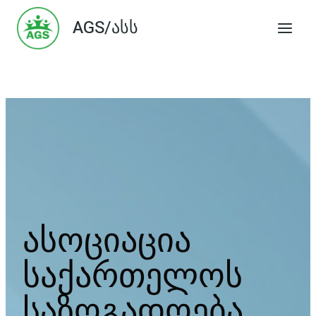
Skip
AGS/ასს
to
content
ასოციაცია
საქართელოს
საზოგადოება