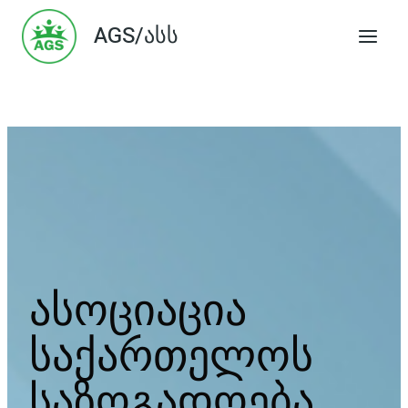
Skip
AGS/ასს
to
content
ასოციაცია
საქართელოს
საზოგადოება