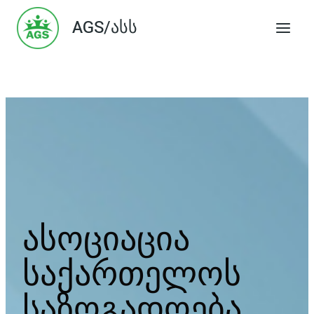
Skip
AGS/ასს
to
content
ასოციაცია
საქართელოს
საზოგადოება