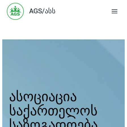
Skip
AGS/ასს
to
content
ასოციაცია
საქართელოს
საზოგადოება